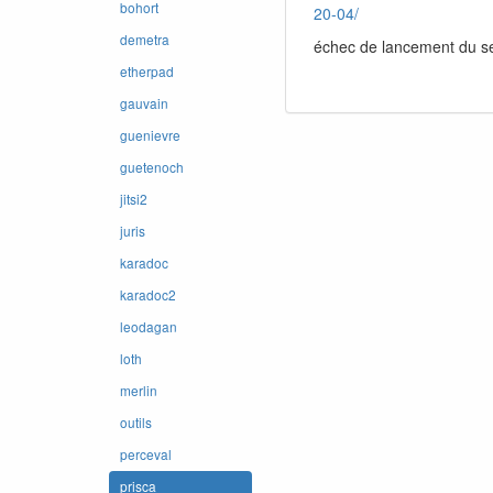
bohort
20-04/
demetra
échec de lancement du ser
etherpad
gauvain
guenievre
guetenoch
jitsi2
juris
karadoc
karadoc2
leodagan
loth
merlin
outils
perceval
prisca