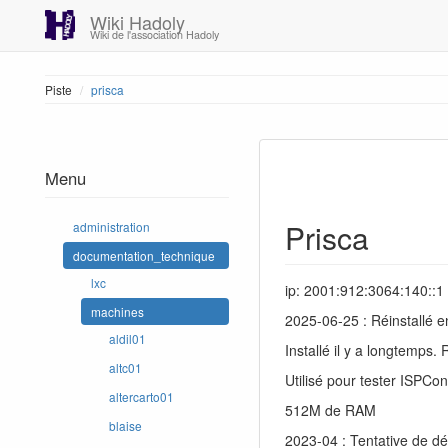
Wiki Hadoly
Wiki de l'association Hadoly
Piste
prisca
Menu
Prisca
administration
documentation_technique
lxc
ip: 2001:912:3064:140::1
machines
2025-06-25 : Réinstallé e
aldil01
Installé il y a longtemps
altc01
Utilisé pour tester ISPCon
altercarto01
512M de RAM
blaise
2023-04 : Tentative de d