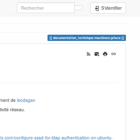
S'identifier
documentation_technique:machines:prisca
cement de
leodagan
ivité réseau.
unix.com/configure-sssd-for-ldap-authentication-on-ubuntu-