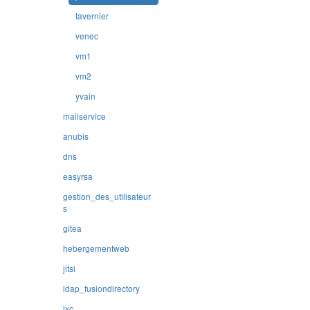
tavernier
venec
vm1
vm2
yvain
mailservice
anubis
dns
easyrsa
gestion_des_utilisateur
s
gitea
hebergementweb
jitsi
ldap_fusiondirectory
lxc