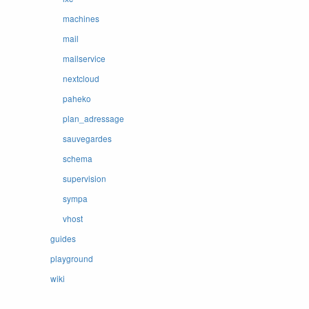
machines
mail
mailservice
nextcloud
paheko
plan_adressage
sauvegardes
schema
supervision
sympa
vhost
guides
playground
wiki