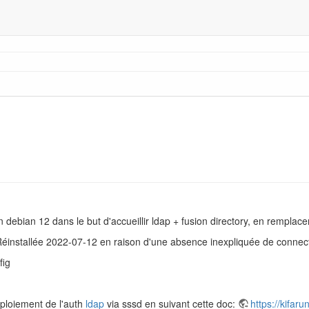
n debian 12 dans le but d'accueillir ldap + fusion directory, en rempla
. Réinstallée 2022-07-12 en raison d'une absence inexpliquée de connect
fig
éploiement de l'auth
ldap
via sssd en suivant cette doc:
https://kifar