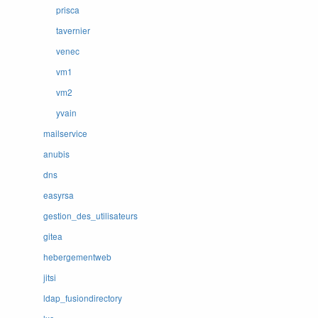
prisca
tavernier
venec
vm1
vm2
yvain
mailservice
anubis
dns
easyrsa
gestion_des_utilisateurs
gitea
hebergementweb
jitsi
ldap_fusiondirectory