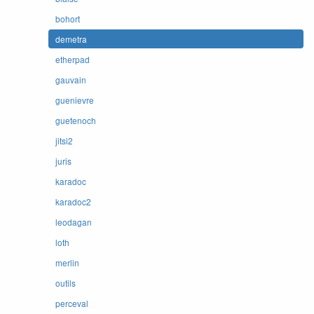
bohort
demetra
etherpad
gauvain
guenievre
guetenoch
jitsi2
juris
karadoc
karadoc2
leodagan
loth
merlin
outils
perceval