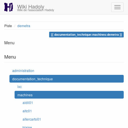
Wiki Hadoly
Wiki de l'association Hadoly
Piste
demetra
documentation_technique:machines:demetra
Menu
Menu
administration
documentation_technique
lxc
machines
aldil01
altc01
altercarto01
blaise